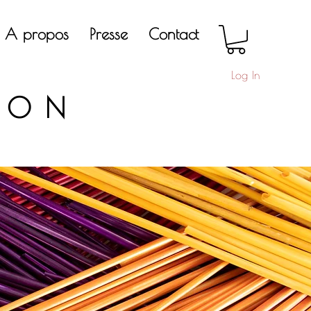
A propos
Presse
Contact
Log In
LON